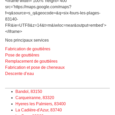
<iframe width=’100%’ height=’400′
src=’https://maps.google.com/maps?
f=q&source=s_q&geocode=&q=six-fours-les-plages-
83140-
FR&ie=UTF8&z=14&t=m&iwloc=near&output=embed’>
</iframe>
Nos principaux services
Fabrication de gouttières
Pose de gouttières
Remplacement de gouttières
Fabrication et pose de cheneaux
Descente d’eau
Bandol, 83150
Carqueiranne, 83320
Hyeres les Palmiers, 83400
La Cadière-d'Azur, 83740