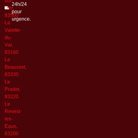
sur-
24h/24
Mer,
pour
83500
urgence.
La
Valette-
du-
Var,
83160
Le
Beausset,
83330
Le
Pradet,
83220
Le
Revest-
les-
Eaux,
83200