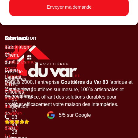
Envoyer ma demande
Services
Intervention
Contact
Fabrication
Bandol,
482
de
83150
Chem.
gouttières
Carqueiranne,
du
83320
Camp
Pose de
Hyeres
Laurent,
gouttières
Depuis 2000, l’entreprise
Gouttières du Var 83
fabrique et
les
83190
Changement
installe des gouttières sur mesure, 100% artisanales et
Palmiers,
Ollioules
de gouttières
Made in France, offrant des solutions durables pour
83400
06
protéger efficacement votre maison des intempéries.
Installation
La
07
de
Cadière-
5/5 sur Google
03
descentes
d’Azur,
49
d'eau
83740
18
La